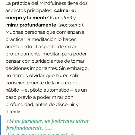
La práctica del Mindfulness tiene dos 
aspectos principales: ‘
calmar el 
cuerpo y la mente
’ (
samatha
) y 
‘
mirar profundamente
’ (
vipassana
). 
Muchas personas que comienzan a 
practicar la meditación lo hacen 
acentuando el aspecto de mirar 
profundamente; meditan para poder 
pensar con claridad antes de tomar 
decisiones importantes. Sin embargo, 
no demos olvidar que 
parar
, salir 
conscientemente de la inercia del 
hábito —el piloto automático— es un 
paso previo a poder mirar con 
profundidad, antes de discernir y 
decidir. 
«
S
i no paramos, no podremos mirar 
profundamente
. 
(…) 
Tenemos que aprender el arte de 