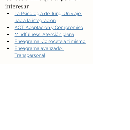
interesar
La Psicología de Jung: Un viaje 
hacia la integración
ACT: Aceptación y Compromiso
Mindfulness: Atención plena
Eneagrama: Conócete a ti mismo
Eneagrama avanzado: 
Transpersonal
Etiquetas:
bienestar y salud
desarrollo personal
relaciones humanas
compasión
aceptación
empatía
perdón
inteligencia emocional